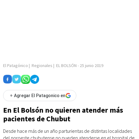
El Patagónico
|
Regionales
|
EL BOLSÓN
-
25 junio 2019
+
Agregar El Patagonico en
En El Bolsón no quieren atender más
pacientes de Chubut
Desde hace más de un año parturientas de distintas localidades
del noroeste chubutense no pueden atenderse en el hospital de