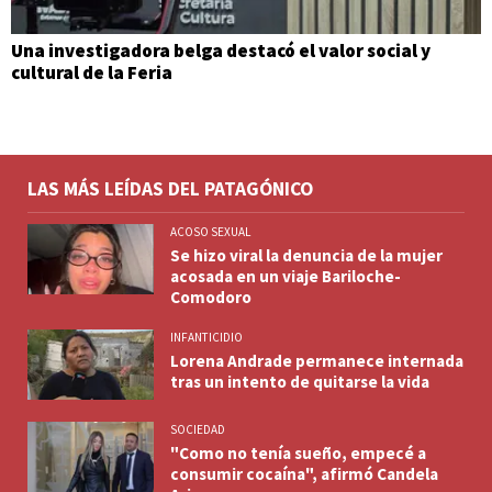
Una investigadora belga destacó el valor social y
cultural de la Feria
LAS MÁS LEÍDAS DEL PATAGÓNICO
ACOSO SEXUAL
Se hizo viral la denuncia de la mujer
acosada en un viaje Bariloche-
Comodoro
INFANTICIDIO
Lorena Andrade permanece internada
tras un intento de quitarse la vida
SOCIEDAD
"Como no tenía sueño, empecé a
consumir cocaína", afirmó Candela