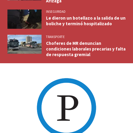
Arizaga
INSEGURIDAD
Le dieron un botellazo a la salida de un
boliche y terminó hospitalizado
TRANSPORTE
Choferes de MR denuncian
condiciones laborales precarias y falta
de respuesta gremial