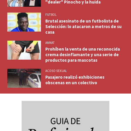
"dealer" Pinocho y la huida
FUTBOL
Brutal asesinato de un futbolista de
Selección: lo atacaron a metros de su
casa
ANMAT
Prohíben la venta de una reconocida
crema desinflamante y una serie de
productos para mascotas
ACOSO SEXUAL
Pasajero realizó exhibiciones
obscenas en un colectivo