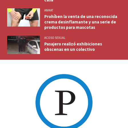
ANMAT
Prohíben la venta de una reconocida
crema desinflamante y una serie de
productos para mascotas
ACOSO SEXUAL
Pasajero realizó exhibiciones
obscenas en un colectivo