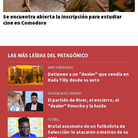
Se encuentra abierta la inscripción para estudiar
cine en Comodoro
LAS MÁS LEÍDAS DEL PATAGÓNICO
NARCOMENUDEO
Detienen a un "dealer" que vendía en
Rada Tilly desde su auto
VIOLENCIA DE GENERO
El partido de River, el encierro, el
"dealer" Pinocho y la huida
FUTBOL
Brutal asesinato de un futbolista de
Selección: lo atacaron a metros de su
casa