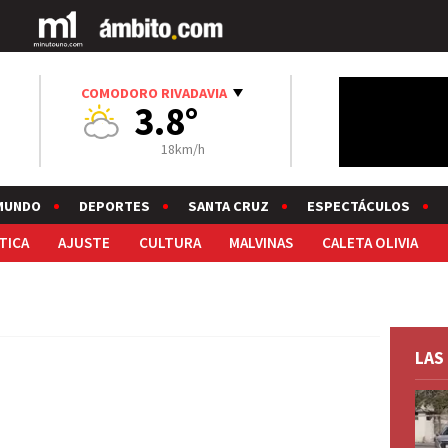
COMODORO RIVADAVIA
3.8°
18km/h
MUNDO
DEPORTES
SANTA CRUZ
ESPECTÁCULOS
TICA
AJUSTE
CULTURA
MALVINAS
CALETA OLIVIA
LAS