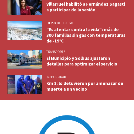
Villarruel habilitó a Fernández Sagasti
a participar de la sesión
TIERRA DEL FUEGO
"Es atentar contra la vida": más de
300 familias sin gas con temperaturas
de -19°C
TRANSPORTE
El Municipio y Solbus ajustaron
detalles para optimizar el servicio
INSEGURIDAD
Km 8: lo detuvieron por amenazar de
muerte a un vecino