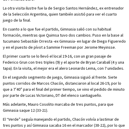
La otra visita ilustre fue la de Sergio Santos Hernández, ex entrenador
de la Selección Argentina, quien también asistió para ver el cuarto
juego de la final.
En cuanto a lo que fue el partido, Gimnasia salió con su habitual
formación, mientras que Quimsa tuvo dos cambios. Puso en la base al
tucumano Sebastián Orresta -ex Gimnasia- en lugar de Diego Figueredo
y en el puesto de pívot a Sammie Freeman por Jerome Meyinsse.
El primer cuarto se lo llevó el local 19-16, con un gran pasaje de
Federico Grun con tres triples (9) y el aporte de Bryan Carabalí (4 y una
tapa). En la visita, el mejor era el alero Leonardo Lema, con 7 unidades.
En el segundo segmento de juego, Gimnasia siguió al frente. Siete
puntos corridos de Marcos Chacón, distanciaron al local 26-19, por lo
que a 7’40” para el final del primer tiempo, se vino el pedido de minuto
por parte de Lucas Victoriano, DT del elenco santiagueño.
Más adelante, Mauro Cosolito marcaba de tres puntos, para que
Gimnasia saque 12 (33-21).
El “Verde” seguía manejando el partido, Chacón volvía a lastimar de
tres puntos y así Gimnasia sacaba 16 en el marcador (38-22), por lo que