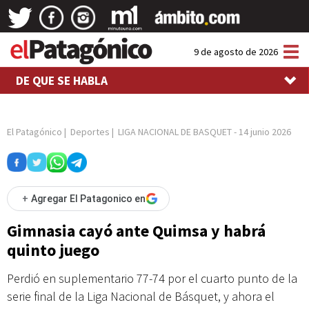
Tog
9 de agosto de 2026
nav
DE QUE SE HABLA
El Patagónico
|
Deportes
|
LIGA NACIONAL DE BASQUET
-
14 junio 2026
+
Agregar El Patagonico en
Gimnasia cayó ante Quimsa y habrá
quinto juego
Perdió en suplementario 77-74 por el cuarto punto de la
serie final de la Liga Nacional de Básquet, y ahora el