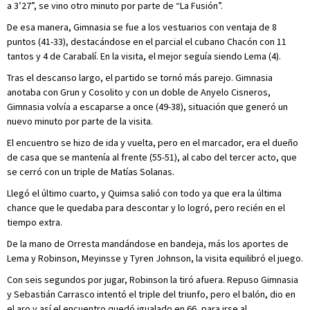
a 3’27”, se vino otro minuto por parte de “La Fusión”.
De esa manera, Gimnasia se fue a los vestuarios con ventaja de 8
puntos (41-33), destacándose en el parcial el cubano Chacón con 11
tantos y 4 de Carabalí. En la visita, el mejor seguía siendo Lema (4).
Tras el descanso largo, el partido se tornó más parejo. Gimnasia
anotaba con Grun y Cosolito y con un doble de Anyelo Cisneros,
Gimnasia volvía a escaparse a once (49-38), situación que generó un
nuevo minuto por parte de la visita.
El encuentro se hizo de ida y vuelta, pero en el marcador, era el dueño
de casa que se mantenía al frente (55-51), al cabo del tercer acto, que
se cerró con un triple de Matías Solanas.
Llegó el último cuarto, y Quimsa salió con todo ya que era la última
chance que le quedaba para descontar y lo logró, pero recién en el
tiempo extra.
De la mano de Orresta mandándose en bandeja, más los aportes de
Lema y Robinson, Meyinsse y Tyren Johnson, la visita equilibró el juego.
Con seis segundos por jugar, Robinson la tiró afuera. Repuso Gimnasia
y Sebastián Carrasco intentó el triple del triunfo, pero el balón, dio en
el aro y así el encuentro quedó igualado en 66, para irse al