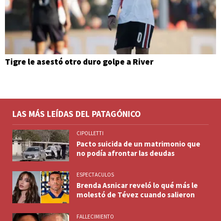
Tigre le asestó otro duro golpe a River
LAS MÁS LEÍDAS DEL PATAGÓNICO
CIPOLLETTI
Pacto suicida de un matrimonio que
no podía afrontar las deudas
ESPECTACULOS
Brenda Asnicar reveló lo qué más le
molestó de Tévez cuando salieron
FALLECIMIENTO