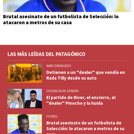
Brutal asesinato de un futbolista de Selección: lo
atacaron a metros de su casa
LAS MÁS LEÍDAS DEL PATAGÓNICO
NARCOMENUDEO
Detienen a un "dealer" que vendía en
Rada Tilly desde su auto
VIOLENCIA DE GENERO
El partido de River, el encierro, el
"dealer" Pinocho y la huida
FUTBOL
Brutal asesinato de un futbolista de
Selección: lo atacaron a metros de su