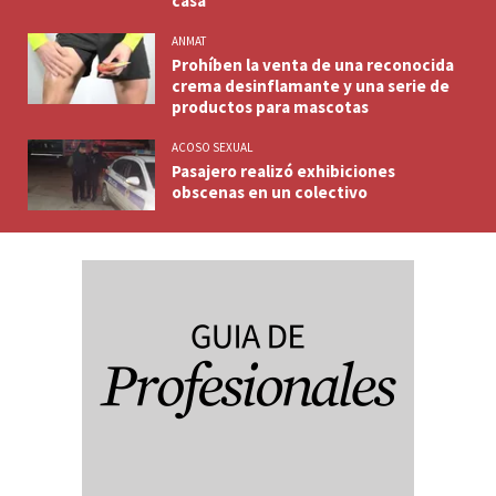
casa
ANMAT
Prohíben la venta de una reconocida
crema desinflamante y una serie de
productos para mascotas
ACOSO SEXUAL
Pasajero realizó exhibiciones
obscenas en un colectivo