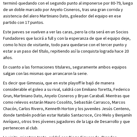
terminó quedando con el segundo punto al imponerse por 80-79, luego
de un doble marcado por Anyelo Cisneros, tras una gran corrida y
asistencia del alero Martiniano Dato, goleador del equipo en ese
partido con 17 puntos.
Este jueves se vuelven a ver las caras, pero la cita será en un Socios
Fundadores que lucirá a full y con la esperanza de que el equipo deje,
como lo hizo de visitante, todo para quedarse con el tercer punto y
estar a un paso del título, repitiendo así la conquista lograda hace 20
años.
En cuanto a las formaciones titulares, seguramente ambos equipos
salgan con las mismas que arrancaron la serie.
Es decir que Gimnasia, que en este playoff le bajó de manera
considerable el goleo a su rival, saldrá con Emiliano Toretta, Federico
Grun, Martiniano Dato, Anyelo Cisneros y Bryan Carabalí. Mientras que
como relevos estarán Mauro Cosolito, Sebastián Carrasco, Marcos
Chacón, Carlos Rivero, Kenneth Horton y los juveniles Jesús Centeno,
donde también podrían estar Natalio Santacroce, Ciro Melo y Benjamín
Anríquez, otros tres jóvenes jugadores de la Liga de Desarrollo y que
pertenecen al club.