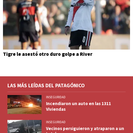
Tigre le asestó otro duro golpe a River
LAS MÁS LEÍDAS DEL PATAGÓNICO
INSEGURIDAD
Incendiaron un auto en las 1311
Viviendas
INSEGURIDAD
Vecinos persiguieron y atraparon a un