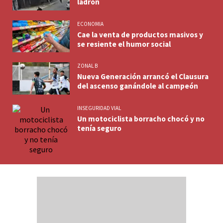
ladrón
ECONOMIA
Cae la venta de productos masivos y
se resiente el humor social
ZONAL B
Nueva Generación arrancó el Clausura
del ascenso ganándole al campeón
INSEGURIDAD VIAL
Un motociclista borracho chocó y no
tenía seguro