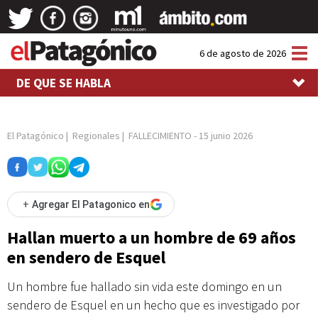
Tog
6 de agosto de 2026
nav
DE QUE SE HABLA
El Patagónico
|
Regionales
|
FALLECIMIENTO
-
15 junio 2026
+
Agregar El Patagonico en
Hallan muerto a un hombre de 69 años
en sendero de Esquel
Un hombre fue hallado sin vida este domingo en un
sendero de Esquel en un hecho que es investigado por