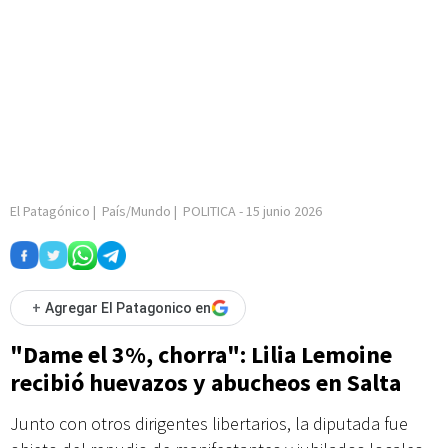
El Patagónico
|
País/Mundo
|
POLITICA
-
15 junio 2026
+
Agregar El Patagonico en
"Dame el 3%, chorra": Lilia Lemoine
recibió huevazos y abucheos en Salta
Junto con otros dirigentes libertarios, la diputada fue