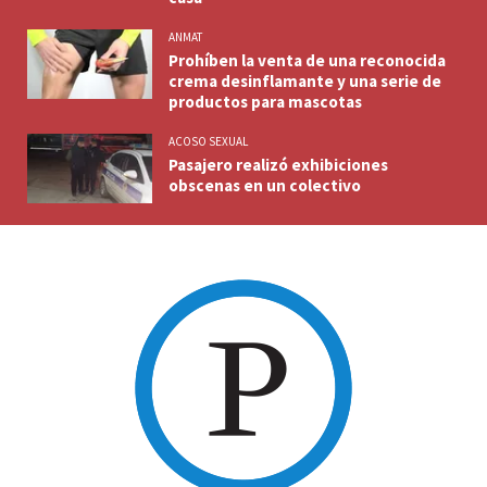
ANMAT
Prohíben la venta de una reconocida
crema desinflamante y una serie de
productos para mascotas
ACOSO SEXUAL
Pasajero realizó exhibiciones
obscenas en un colectivo