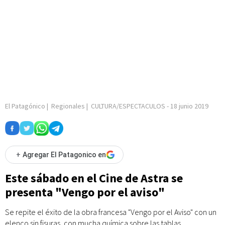
El Patagónico
|
Regionales
|
CULTURA/ESPECTACULOS
-
18 junio 2019
+
Agregar El Patagonico en
Este sábado en el Cine de Astra se
presenta "Vengo por el aviso"
Se repite el éxito de la obra francesa "Vengo por el Aviso" con un
elenco sin fisuras, con mucha química sobre las tablas,