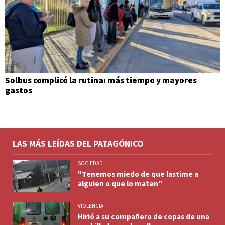
Solbus complicó la rutina: más tiempo y mayores
gastos
LAS MÁS LEÍDAS DEL PATAGÓNICO
SOCIEDAD
"Tenemos miedo de que lastime a
alguien o que lo maten"
VIOLENCIA
Hirió a su compañero de copas de una