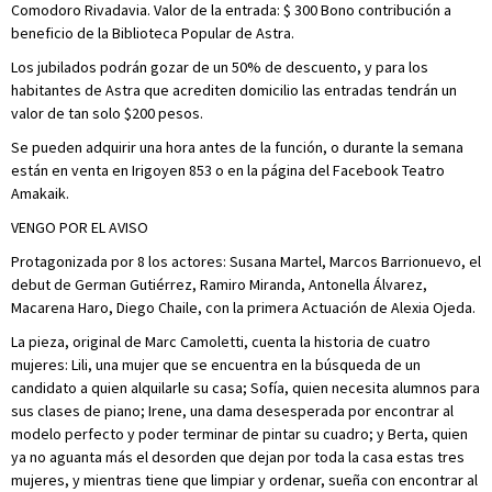
Comodoro Rivadavia. Valor de la entrada: $ 300 Bono contribución a
beneficio de la Biblioteca Popular de Astra.
Los jubilados podrán gozar de un 50% de descuento, y para los
habitantes de Astra que acrediten domicilio las entradas tendrán un
valor de tan solo $200 pesos.
Se pueden adquirir una hora antes de la función, o durante la semana
están en venta en Irigoyen 853 o en la página del Facebook Teatro
Amakaik.
VENGO POR EL AVISO
Protagonizada por 8 los actores: Susana Martel, Marcos Barrionuevo, el
debut de German Gutiérrez, Ramiro Miranda, Antonella Álvarez,
Macarena Haro, Diego Chaile, con la primera Actuación de Alexia Ojeda.
La pieza, original de Marc Camoletti, cuenta la historia de cuatro
mujeres: Lili, una mujer que se encuentra en la búsqueda de un
candidato a quien alquilarle su casa; Sofía, quien necesita alumnos para
sus clases de piano; Irene, una dama desesperada por encontrar al
modelo perfecto y poder terminar de pintar su cuadro; y Berta, quien
ya no aguanta más el desorden que dejan por toda la casa estas tres
mujeres, y mientras tiene que limpiar y ordenar, sueña con encontrar al