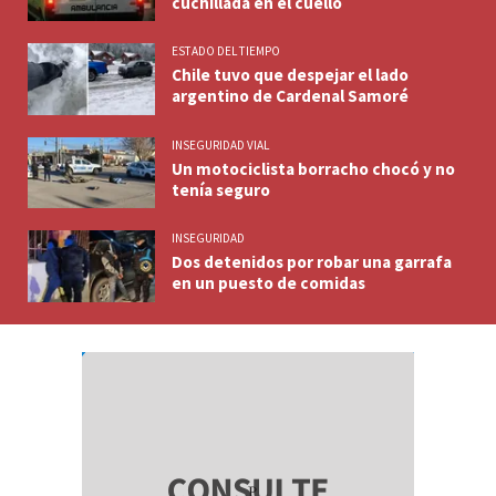
cuchillada en el cuello
ESTADO DEL TIEMPO
Chile tuvo que despejar el lado
argentino de Cardenal Samoré
INSEGURIDAD VIAL
Un motociclista borracho chocó y no
tenía seguro
INSEGURIDAD
Dos detenidos por robar una garrafa
en un puesto de comidas