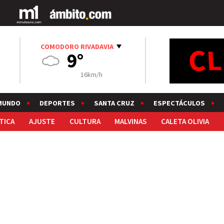
COMODORO RIVADAVIA
9°
16km/h
MUNDO
DEPORTES
SANTA CRUZ
ESPECTÁCULOS
TICA
AJUSTE
CULTURA
MALVINAS
CALETA OLIVIA