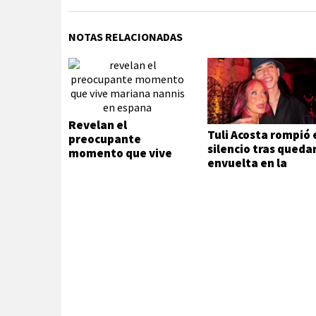
NOTAS RELACIONADAS
Revelan el
Tuli Acosta rompió 
preocupante
silencio tras queda
momento que vive
envuelta en la
Mariana Nannis en
separación de Luck
España
Ra y La Joaqui