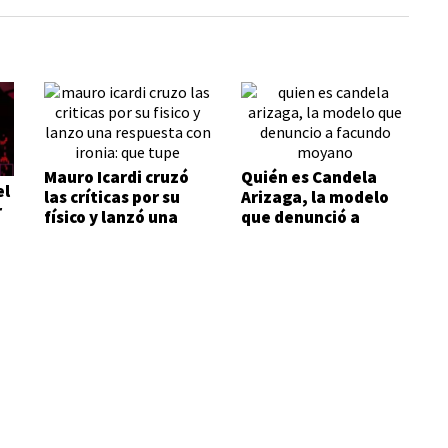
Mauro Icardi cruzó
Quién es Candela
el
las críticas por su
Arizaga, la modelo
r
físico y lanzó una
que denunció a
respuesta con ironía:
Facundo Moyano
"Qué tupé"