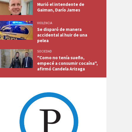
Murió el intendente de
Gaiman, Darío James
VIOLENCIA
Se disparó de manera
accidental al huir de una
pelea
SOCIEDAD
"Como no tenía sueño,
empecé a consumir cocaína",
afirmó Candela Arizaga