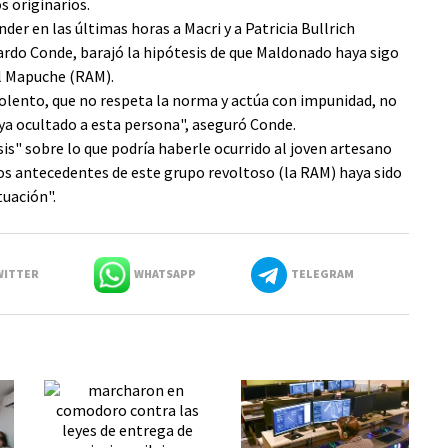
s originarios.
der en las últimas horas a Macri y a Patricia Bullrich
uardo Conde, barajó la hipótesis de que Maldonado haya sigo
al Mapuche (RAM).
iolento, que no respeta la norma y actúa con impunidad, no
a ocultado a esta persona", aseguró Conde.
sis" sobre lo que podría haberle ocurrido al joven artesano
os antecedentes de este grupo revoltoso (la RAM) haya sido
uación".
ITTER
WHATSAPP
TELEGRAM