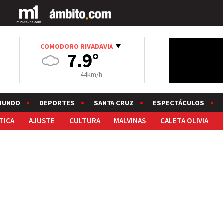
COMODORO RIVADAVIA
7.9°
44km/h
MUNDO
DEPORTES
SANTA CRUZ
ESPECTÁCULOS
TICA
AJUSTE
CULTURA
MALVINAS
CALETA OLIVIA