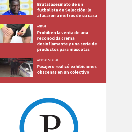
Brutal asesinato de un
futbolista de Selección: lo
atacaron a metros de su casa
ANMAT
Prohíben la venta de una
reconocida crema
desinflamante y una serie de
productos para mascotas
ACOSO SEXUAL
Pasajero realizó exhibiciones
obscenas en un colectivo