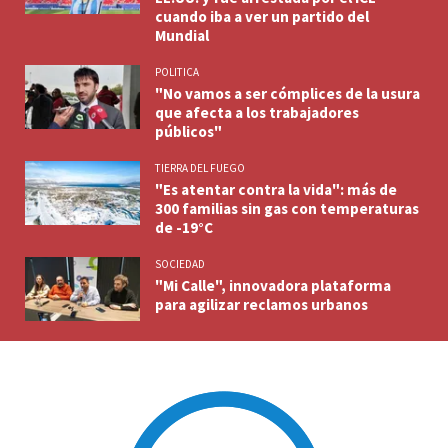
cuando iba a ver un partido del
Mundial
POLITICA
"No vamos a ser cómplices de la usura
que afecta a los trabajadores
públicos"
TIERRA DEL FUEGO
"Es atentar contra la vida": más de
300 familias sin gas con temperaturas
de -19°C
SOCIEDAD
"Mi Calle", innovadora plataforma
para agilizar reclamos urbanos