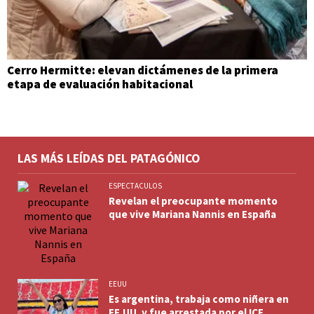
Cerro Hermitte: elevan dictámenes de la primera
etapa de evaluación habitacional
LAS MÁS LEÍDAS DEL PATAGÓNICO
ESPECTACULOS
Revelan el preocupante momento
que vive Mariana Nannis en España
EEUU
Es argentina, trabaja como niñera en
EE.UU. y fue arrestada por el ICE