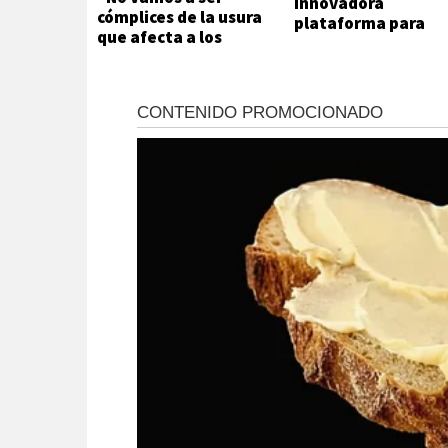
innovadora
cómplices de la usura
plataforma para
que afecta a los
agilizar reclamos
trabajadores
urbanos
públicos"