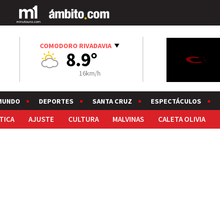
COMODORO RIVADAVIA
8.9°
16km/h
MUNDO
DEPORTES
SANTA CRUZ
ESPECTÁCULOS
TICA
AJUSTE
CULTURA
MALVINAS
CALETA OLIVIA