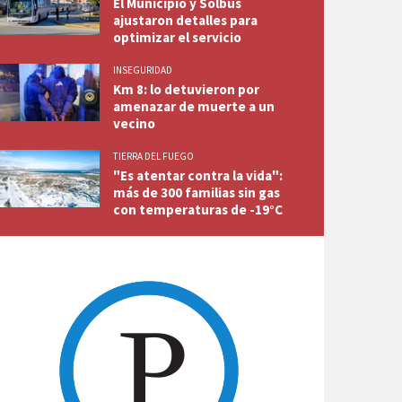
El Municipio y Solbus
ajustaron detalles para
optimizar el servicio
INSEGURIDAD
Km 8: lo detuvieron por
amenazar de muerte a un
vecino
TIERRA DEL FUEGO
"Es atentar contra la vida":
más de 300 familias sin gas
con temperaturas de -19°C