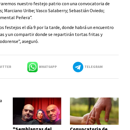
erraremos nuestro festejo patrio con una convocatoria de
s; Marciano Uribe; Vasco Salaberry; Sebastián Oviedo;
umental Peñera”.
s festejos el día 9 por la tarde, donde habrá un encuentro
cas y un compartir donde se repartirán tortas fritas y
odorense”, aseguró.
ITTER
WHATSAPP
TELEGRAM
"Semblanzas del
Convocatoria de