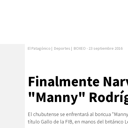
El Patagónico
|
Deportes
|
BOXEO
-
23 septiembre 2016
Finalmente Nar
"Manny" Rodrí
El chubutense se enfrentará al boricua "Manny"
título Gallo de la FIB, en manos del británico 