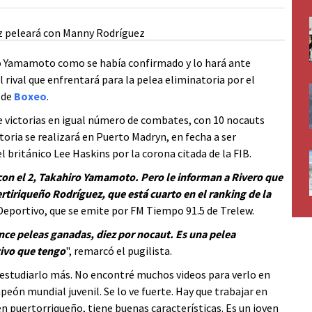
o Yamamoto como se había confirmado y lo hará ante
rival que enfrentará para la pelea eliminatoria por el
 de
Boxeo
.
ce victorias en igual número de combates, con 10 nocauts
toria se realizará en Puerto Madryn, en fecha a ser
l británico Lee Haskins por la corona citada de la FIB.
 con el 2, Takahiro Yamamoto. Pero le informan a Rivero que
rtiriqueño Rodríguez, que está cuarto en el ranking de la
Deportivo, que se emite por FM Tiempo 91.5 de Trelew.
nce peleas ganadas, diez por nocaut. Es una pelea
tivo que tengo
", remarcó el pugilista.
estudiarlo más. No encontré muchos videos para verlo en
eón mundial juvenil. Se lo ve fuerte. Hay que trabajar en
n puertorriqueño, tiene buenas características. Es un joven