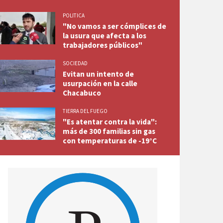
POLITICA
"No vamos a ser cómplices de
la usura que afecta a los
trabajadores públicos"
SOCIEDAD
Evitan un intento de
usurpación en la calle
Chacabuco
TIERRA DEL FUEGO
"Es atentar contra la vida":
más de 300 familias sin gas
con temperaturas de -19°C