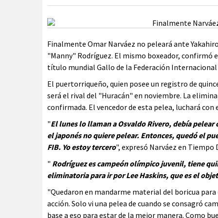
Finalmente Omar Narváez no peleará ante Yakahir
"Manny" Rodríguez. El mismo boxeador, confirmó el 
título mundial Gallo de la Federación Internacional
El puertorriqueño, quien posee un registro de quin
será el rival del "Huracán" en noviembre. La elimina
confirmada. El vencedor de esta pelea, luchará con e
"
El lunes lo llaman a Osvaldo Rivero, debía pelear
el japonés no quiere pelear. Entonces, quedó el pue
FIB. Yo estoy tercero
", expresó Narváez en Tiempo 
"
Rodríguez es campeón olímpico juvenil, tiene qui
eliminatoria para ir por Lee Haskins, que es el obje
"Quedaron en mandarme material del boricua para 
acción. Solo vi una pelea de cuando se consagró camp
base a eso para estar de la mejor manera. Como bue