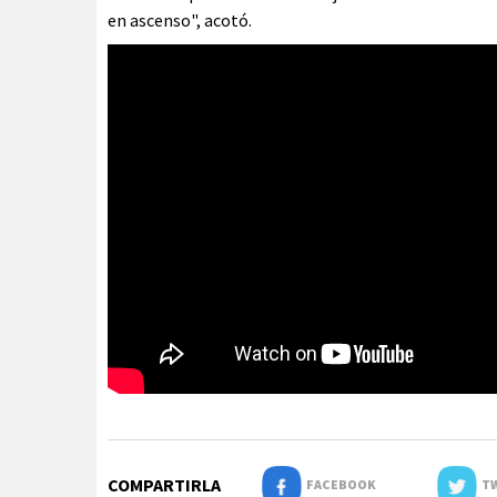
en ascenso", acotó.
COMPARTIRLA
FACEBOOK
TW