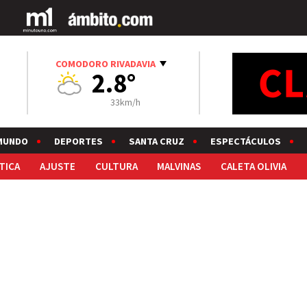
COMODORO RIVADAVIA
2.8°
33km/h
MUNDO
DEPORTES
SANTA CRUZ
ESPECTÁCULOS
TICA
AJUSTE
CULTURA
MALVINAS
CALETA OLIVIA