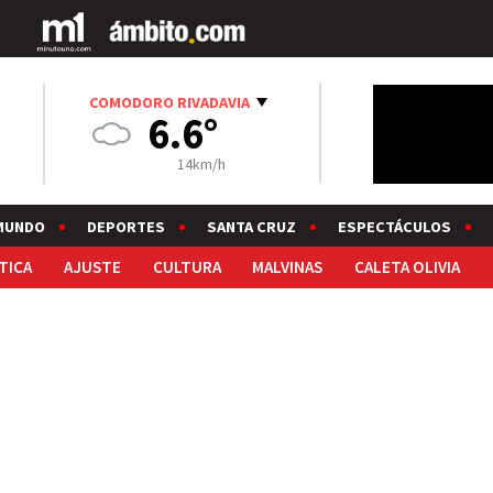
COMODORO RIVADAVIA
6.6°
14km/h
MUNDO
DEPORTES
SANTA CRUZ
ESPECTÁCULOS
TICA
AJUSTE
CULTURA
MALVINAS
CALETA OLIVIA