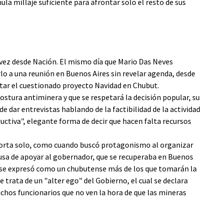
la millaje suficiente para afrontar solo el resto de sus
 vez desde Nación. El mismo día que Mario Das Neves
lo a una reunión en Buenos Aires sin revelar agenda, desde
otar el cuestionado proyecto Navidad en Chubut.
ostura antiminera y que se respetará la decisión popular, su
 de dar entrevistas hablando de la factibilidad de la actividad
ductiva", elegante forma de decir que hacen falta recursos
e corta solo, como cuando buscó protagonismo al organizar
xcusa de apoyar al gobernador, que se recuperaba en Buenos
ra se expresó como un chubutense más de los que tomarán la
se trata de un "alter ego" del Gobierno, el cual se declara
os funcionarios que no ven la hora de que las mineras