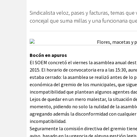
Sindicalista veloz, pases y facturas, temas que
concejal que suma millas y una funcionaria qu
Bocón en apuros
El SOEM concretó el viernes la asamblea anual desti
2015. El horario de convocatoria era a las 15:30, au
estaba cerrado: la asamblea se realizó antes de lo 
económica del gremio de los municipales, que sig
incompatibilidad que plantean algunos agentes dad
Lejos de quedar en un mero malestar, la situación d
momento, pidiendo no solo la nulidad de la asamble
agregando además la disconformidad con cualquie
incompatibilidad.
Seguramente la comisión directiva del gremio tiene
aviso, basado en la urgencia de alguna gestión legis