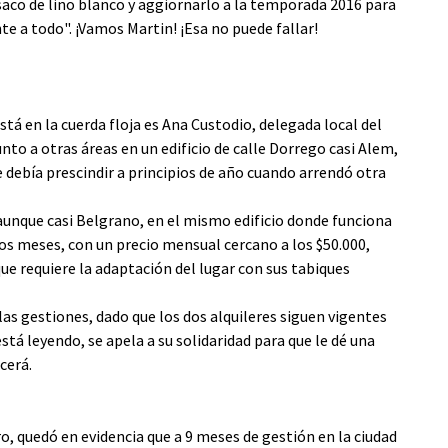
saco de lino blanco y aggiornarlo a la temporada 2016 para
te a todo". ¡Vamos Martin! ¡Esa no puede fallar!
tá en la cuerda floja es Ana Custodio, delegada local del
to a otras áreas en un edificio de calle Dorrego casi Alem,
e debía prescindir a principios de año cuando arrendó otra
aunque casi Belgrano, en el mismo edificio donde funciona
ios meses, con un precio mensual cercano a los $50.000,
e requiere la adaptación del lugar con sus tabiques
as gestiones, dado que los dos alquileres siguen vigentes
stá leyendo, se apela a su solidaridad para que le dé una
cerá.
o, quedó en evidencia que a 9 meses de gestión en la ciudad