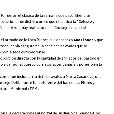
 PJ fueron el clásico de la semana que pasó. Mientras
cuestiones de distrito único que no aplicó la "Celeste y
só a la "Azul", hay malestar en el Consejo Localidad
 el armado de la lista Blanca que encabeza
Ana Llanos
y que
todo, debía asegurarse la cantidad de avales que le
o por la sede comodorense.
oporción directa con la cantidad de afiliados del partido en
eló a dar por supuesto quién los acompañaría y ponerlo en la
omo fue incluir en la lista de avales a Marta Casanova, una
ncejo Deliberante fue referente del barrio Las Flores y
ctoral Municipal (TEM).
con sus declaraciones al portal de un diario de Buenos Aires,