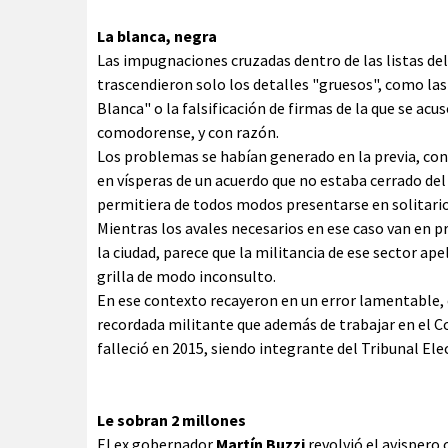
La blanca, negra
Las impugnaciones cruzadas dentro de las listas del
trascendieron solo los detalles "gruesos", como las 
Blanca" o la falsificación de firmas de la que se acu
comodorense, y con razón.
Los problemas se habían generado en la previa, con
en vísperas de un acuerdo que no estaba cerrado del 
permitiera de todos modos presentarse en solitari
Mientras los avales necesarios en ese caso van en pr
la ciudad, parece que la militancia de ese sector ap
grilla de modo inconsulto.
En ese contexto recayeron en un error lamentable, c
recordada militante que además de trabajar en el Co
falleció en 2015, siendo integrante del Tribunal Ele
Le sobran 2 millones
El ex gobernador
Martín Buzzi
revolvió el avispero 