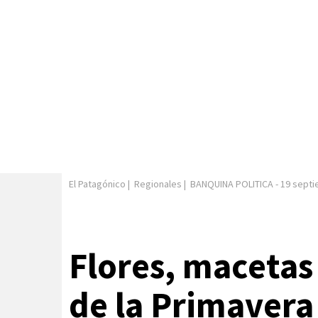
El Patagónico
|
Regionales
|
BANQUINA POLITICA
-
19 septi
Flores, macetas 
de la Primavera