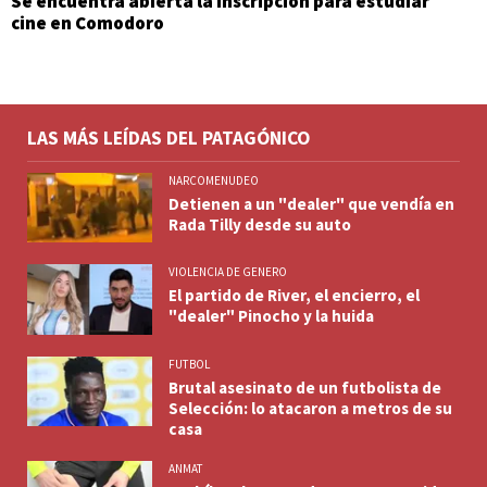
Se encuentra abierta la inscripción para estudiar
cine en Comodoro
LAS MÁS LEÍDAS DEL PATAGÓNICO
NARCOMENUDEO
Detienen a un "dealer" que vendía en
Rada Tilly desde su auto
VIOLENCIA DE GENERO
El partido de River, el encierro, el
"dealer" Pinocho y la huida
FUTBOL
Brutal asesinato de un futbolista de
Selección: lo atacaron a metros de su
casa
ANMAT