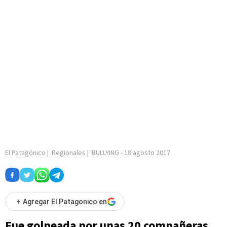
El Patagónico
|
Regionales
|
BULLYING
-
18 agosto 2017
+
Agregar El Patagonico en
Fue golpeada por unas 20 compañeras