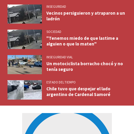
INSEGURIDAD
Vecinos persiguieron y atraparon a un
ladrón
SOCIEDAD
"Tenemos miedo de que lastime a
alguien o que lo maten"
INSEGURIDAD VIAL
Un motociclista borracho chocó y no
tenía seguro
ESTADO DEL TIEMPO
Chile tuvo que despejar el lado
argentino de Cardenal Samoré