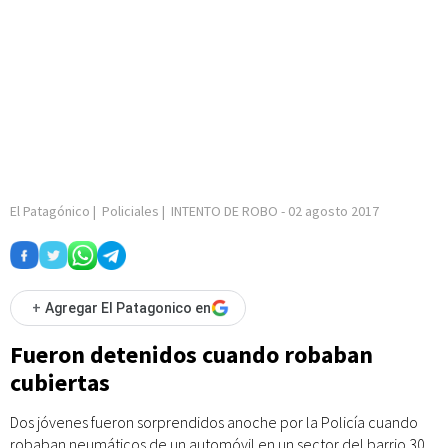
El Patagónico
|
Policiales
|
INTENTO DE ROBO
-
02 agosto 2017
+
Agregar El Patagonico en
Fueron detenidos cuando robaban
cubiertas
Dos jóvenes fueron sorprendidos anoche por la Policía cuando
robaban neumáticos de un automóvil en un sector del barrio 30