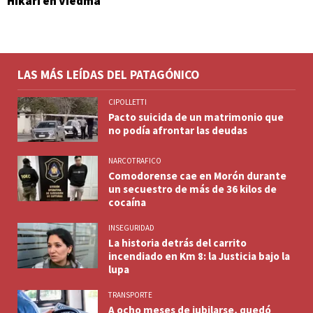
Hikari en Viedma
LAS MÁS LEÍDAS DEL PATAGÓNICO
CIPOLLETTI
Pacto suicida de un matrimonio que
no podía afrontar las deudas
NARCOTRAFICO
Comodorense cae en Morón durante
un secuestro de más de 36 kilos de
cocaína
INSEGURIDAD
La historia detrás del carrito
incendiado en Km 8: la Justicia bajo la
lupa
TRANSPORTE
A ocho meses de jubilarse, quedó