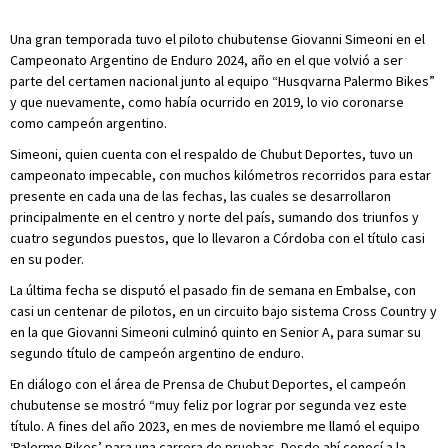
Una gran temporada tuvo el piloto chubutense Giovanni Simeoni en el
Campeonato Argentino de Enduro 2024, año en el que volvió a ser
parte del certamen nacional junto al equipo “Husqvarna Palermo Bikes”
y que nuevamente, como había ocurrido en 2019, lo vio coronarse
como campeón argentino.
Simeoni, quien cuenta con el respaldo de Chubut Deportes, tuvo un
campeonato impecable, con muchos kilómetros recorridos para estar
presente en cada una de las fechas, las cuales se desarrollaron
principalmente en el centro y norte del país, sumando dos triunfos y
cuatro segundos puestos, que lo llevaron a Córdoba con el título casi
en su poder.
La última fecha se disputó el pasado fin de semana en Embalse, con
casi un centenar de pilotos, en un circuito bajo sistema Cross Country y
en la que Giovanni Simeoni culminó quinto en Senior A, para sumar su
segundo título de campeón argentino de enduro.
En diálogo con el área de Prensa de Chubut Deportes, el campeón
chubutense se mostró “muy feliz por lograr por segunda vez este
título. A fines del año 2023, en mes de noviembre me llamó el equipo
‘Palermo Bikes’ para una carrera de pruebas. Desde ahí conocí a la