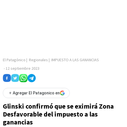
El Patagónico
|
Regionales
|
IMPUESTO A LAS GANANCIAS
-
12 septiembre 2023
+
Agregar El Patagonico en
Glinski confirmó que se eximirá Zona
Desfavorable del impuesto a las
ganancias