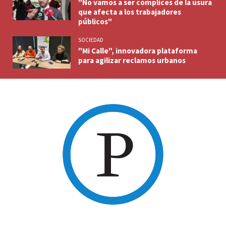
"No vamos a ser cómplices de la usura
que afecta a los trabajadores
públicos"
SOCIEDAD
"Mi Calle", innovadora plataforma
para agilizar reclamos urbanos