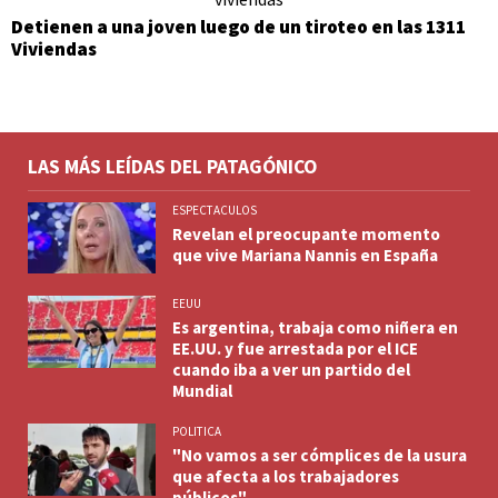
Detienen a una joven luego de un tiroteo en las 1311
Viviendas
LAS MÁS LEÍDAS DEL PATAGÓNICO
ESPECTACULOS
Revelan el preocupante momento
que vive Mariana Nannis en España
EEUU
Es argentina, trabaja como niñera en
EE.UU. y fue arrestada por el ICE
cuando iba a ver un partido del
Mundial
POLITICA
"No vamos a ser cómplices de la usura
que afecta a los trabajadores
públicos"