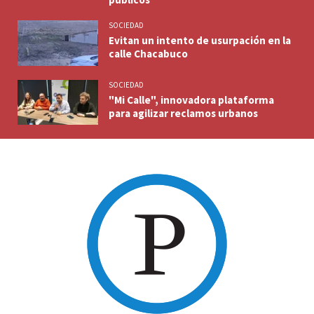
SOCIEDAD
Evitan un intento de usurpación en la
calle Chacabuco
SOCIEDAD
"Mi Calle", innovadora plataforma
para agilizar reclamos urbanos