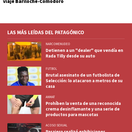
viaje Bariloche-Comodoro
LAS MÁS LEÍDAS DEL PATAGÓNICO
NARCOMENUDEO
Detienen a un "dealer" que vendía en
Rada Tilly desde su auto
FUTBOL
Brutal asesinato de un futbolista de
Selección: lo atacaron a metros de su
casa
ANMAT
Prohíben la venta de una reconocida
crema desinflamante y una serie de
productos para mascotas
ACOSO SEXUAL
Pasajero realizó exhibiciones