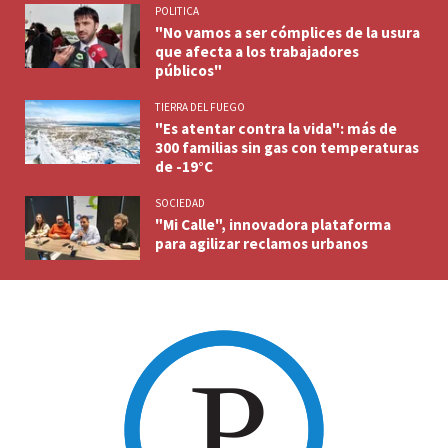
POLITICA
"No vamos a ser cómplices de la usura
que afecta a los trabajadores
públicos"
TIERRA DEL FUEGO
"Es atentar contra la vida": más de
300 familias sin gas con temperaturas
de -19°C
SOCIEDAD
"Mi Calle", innovadora plataforma
para agilizar reclamos urbanos