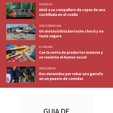
VIOLENCIA
Hirió a su compañero de copas de una
cuchillada en el cuello
INSEGURIDAD VIAL
Un motociclista borracho chocó y no
tenía seguro
ECONOMIA
Cae la venta de productos masivos y
se resiente el humor social
INSEGURIDAD
Dos detenidos por robar una garrafa
en un puesto de comidas