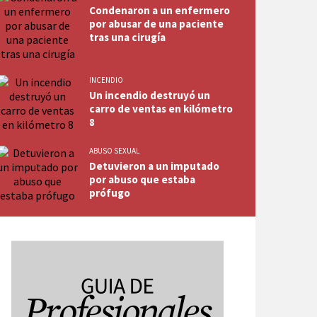
Condenaron a un enfermero
por abusar de una paciente
tras una cirugía
INCENDIO
Un incendio destruyó un
carro de ventas en kilómetro
8
ABUSO SEXUAL
Detuvieron a un imputado
por abuso que estaba
prófugo