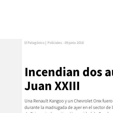
El Patagónico
|
Policiales
-
09 junio 2018
Incendian dos au
Juan XXIII
Una Renault Kangoo y un Chevrolet Onix fuer
durante la madrugada de ayer en el sector de l