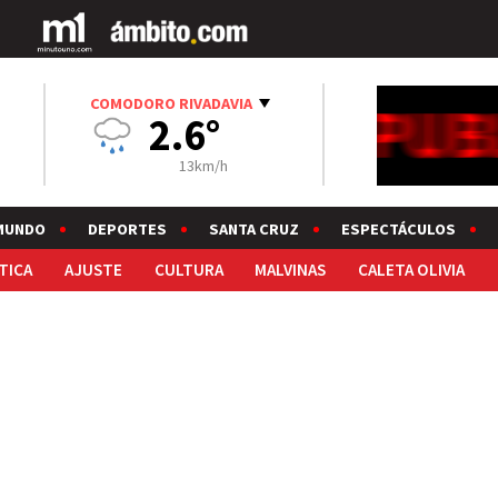
COMODORO RIVADAVIA
2.6°
13km/h
MUNDO
DEPORTES
SANTA CRUZ
ESPECTÁCULOS
TICA
AJUSTE
CULTURA
MALVINAS
CALETA OLIVIA