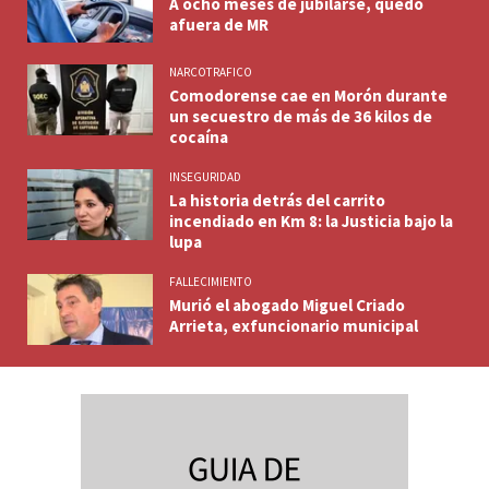
A ocho meses de jubilarse, quedó
afuera de MR
NARCOTRAFICO
Comodorense cae en Morón durante
un secuestro de más de 36 kilos de
cocaína
INSEGURIDAD
La historia detrás del carrito
incendiado en Km 8: la Justicia bajo la
lupa
FALLECIMIENTO
Murió el abogado Miguel Criado
Arrieta, exfuncionario municipal