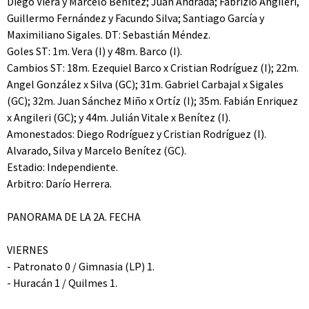
Diego Viera y Marcelo Benítez; Juan Andrada; Fabrizio Angileri,
Guillermo Fernández y Facundo Silva; Santiago García y
Maximiliano Sigales. DT: Sebastián Méndez.
Goles ST: 1m. Vera (I) y 48m. Barco (I).
Cambios ST: 18m. Ezequiel Barco x Cristian Rodríguez (I); 22m.
Angel González x Silva (GC); 31m. Gabriel Carbajal x Sigales
(GC); 32m. Juan Sánchez Miño x Ortíz (I); 35m. Fabián Enriquez
x Angileri (GC); y 44m. Julián Vitale x Benítez (I).
Amonestados: Diego Rodríguez y Cristian Rodríguez (I).
Alvarado, Silva y Marcelo Benítez (GC).
Estadio: Independiente.
Arbitro: Darío Herrera.
PANORAMA DE LA 2A. FECHA
VIERNES
- Patronato 0 / Gimnasia (LP) 1.
- Huracán 1 / Quilmes 1.