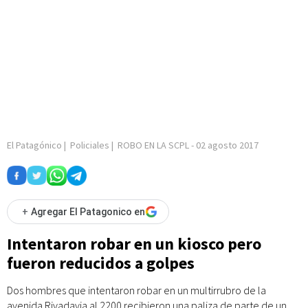
El Patagónico
|
Policiales
|
ROBO EN LA SCPL
-
02 agosto 2017
+
Agregar El Patagonico en
Intentaron robar en un kiosco pero
fueron reducidos a golpes
Dos hombres que intentaron robar en un multirrubro de la
avenida Rivadavia al 2200 recibieron una paliza de parte de un