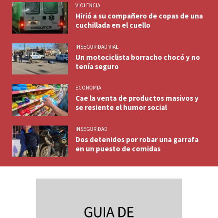
VIOLENCIA
Hirió a su compañero de copas de una
cuchillada en el cuello
INSEGURIDAD VIAL
Un motociclista borracho chocó y no
tenía seguro
ECONOMIA
Cae la venta de productos masivos y
se resiente el humor social
INSEGURIDAD
Dos detenidos por robar una garrafa
en un puesto de comidas