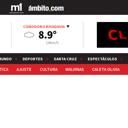
COMODORO RIVADAVIA
8.9°
16km/h
MUNDO
DEPORTES
SANTA CRUZ
ESPECTÁCULOS
TICA
AJUSTE
CULTURA
MALVINAS
CALETA OLIVIA