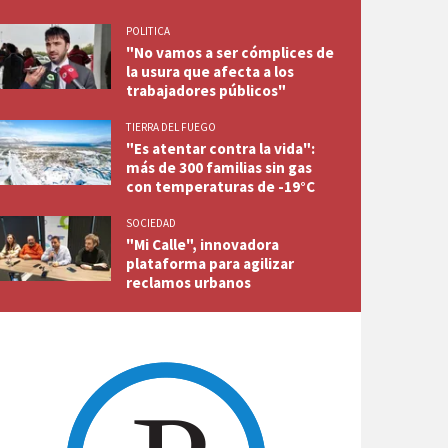
POLITICA
"No vamos a ser cómplices de
la usura que afecta a los
trabajadores públicos"
TIERRA DEL FUEGO
"Es atentar contra la vida":
más de 300 familias sin gas
con temperaturas de -19°C
SOCIEDAD
"Mi Calle", innovadora
plataforma para agilizar
reclamos urbanos