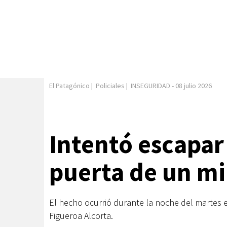
El Patagónico
|
Policiales
|
INSEGURIDAD
-
08 julio 2026
Intentó escapar
puerta de un m
El hecho ocurrió durante la noche del martes 
Figueroa Alcorta.