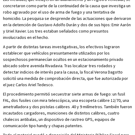
concretaron como parte de la continuidad de la causa que investiga un
robo agravado por el uso de arma de fuego y una tentativa de
homicidio. La pesquisa se desprende de las actuaciones que derivaron
en la detención de Gustavo Adolfo Durán y dos de sus hijos: Emir Aarón
y Uriel Xavier. Los tres estaban señalados como presuntos
involucrados en el hecho.
A partir de distintas tareas investigativas, los efectivos lograron
establecer que vehículos presuntamente utilizados por los
sospechosos permanecían ocultos en un estacionamiento privado
ubicado sobre avenida Rivadavia. Tras localizar tres rodados y
detectar indicios de interés para la causa, la fiscal Verona Dagotto
solicitó una medida de comprobación directa, que fue autorizada por
el juez Carlos Ariel Tedesco.
El procedimiento permitió secuestrar siete armas de fuego: un fusil
FAL, dos fusiles con mira telescópica, una escopeta calibre 12/70, una
ametralladora y dos pistolas calibres .40 y 9 milímetros. También fueron
incautados cargadores, municiones de distintos calibres, cuatro
chalecos antibalas, un dispositivo de rastreo GPS, equipos de
comunicación tipo handy y chapas patentes.
Todo el material quedó a disposición del Ministerio Público Fiscal para