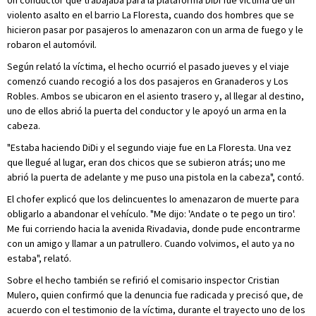
Un conductor que trabajaba para la plataforma DiDi fue víctima de un
violento asalto en el barrio La Floresta, cuando dos hombres que se
hicieron pasar por pasajeros lo amenazaron con un arma de fuego y le
robaron el automóvil.
Según relató la víctima, el hecho ocurrió el pasado jueves y el viaje
comenzó cuando recogió a los dos pasajeros en Granaderos y Los
Robles. Ambos se ubicaron en el asiento trasero y, al llegar al destino,
uno de ellos abrió la puerta del conductor y le apoyó un arma en la
cabeza.
"Estaba haciendo DiDi y el segundo viaje fue en La Floresta. Una vez
que llegué al lugar, eran dos chicos que se subieron atrás; uno me
abrió la puerta de adelante y me puso una pistola en la cabeza", contó.
El chofer explicó que los delincuentes lo amenazaron de muerte para
obligarlo a abandonar el vehículo. "Me dijo: 'Andate o te pego un tiro'.
Me fui corriendo hacia la avenida Rivadavia, donde pude encontrarme
con un amigo y llamar a un patrullero. Cuando volvimos, el auto ya no
estaba", relató.
Sobre el hecho también se refirió el comisario inspector Cristian
Mulero, quien confirmó que la denuncia fue radicada y precisó que, de
acuerdo con el testimonio de la víctima, durante el trayecto uno de los