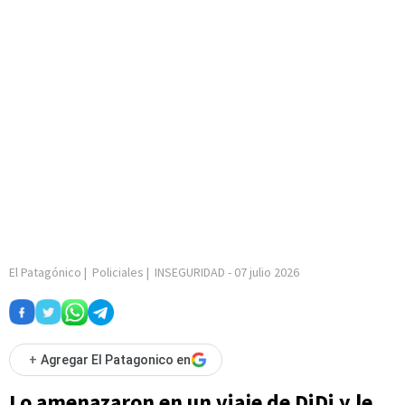
El Patagónico
|
Policiales
|
INSEGURIDAD
-
07 julio 2026
+
Agregar El Patagonico en
Lo amenazaron en un viaje de DiDi y le