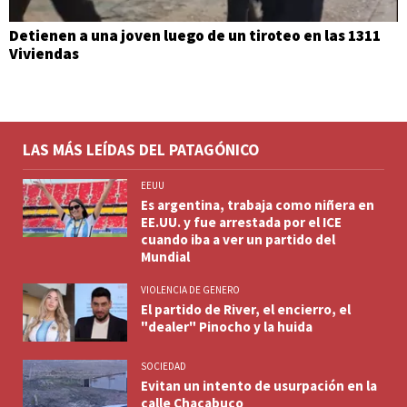
Detienen a una joven luego de un tiroteo en las 1311
Viviendas
LAS MÁS LEÍDAS DEL PATAGÓNICO
EEUU
Es argentina, trabaja como niñera en
EE.UU. y fue arrestada por el ICE
cuando iba a ver un partido del
Mundial
VIOLENCIA DE GENERO
El partido de River, el encierro, el
"dealer" Pinocho y la huida
SOCIEDAD
Evitan un intento de usurpación en la
calle Chacabuco