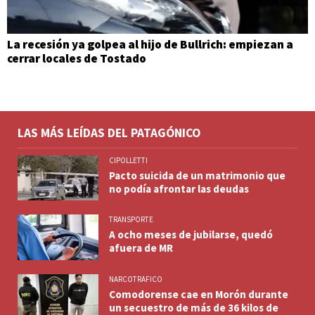
La recesión ya golpea al hijo de Bullrich: empiezan a
cerrar locales de Tostado
LAS MÁS LEÍDAS DEL PATAGÓNICO
CIPOLLETTI
Pacto suicida de un matrimonio que
no podía afrontar las deudas
TRANSPORTE
A ocho meses de jubilarse, quedó
afuera de MR
NARCOTRAFICO
Comodorense cae en Morón durante
un secuestro de más de 36 kilos de