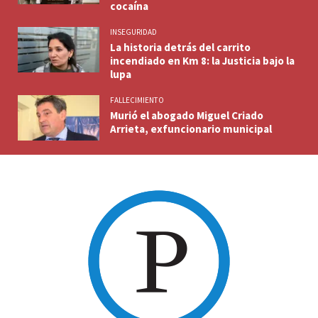
cocaína
INSEGURIDAD
La historia detrás del carrito
incendiado en Km 8: la Justicia bajo la
lupa
FALLECIMIENTO
Murió el abogado Miguel Criado
Arrieta, exfuncionario municipal