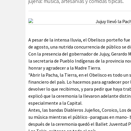
jujeña: música, artesanías y comidas típicas.
A pesar de la intensa lluvia, el Obelisco porteño fu
de agosto, una nutrida concurrencia de público se di
Con la presencia del gobernador de Jujuy, Gerardo Mo
la secretaria de Pueblo Indígenas de la provincia no
honrar y agradecer a la Madre Tierra.
"Abrir la Pacha, la Tierra, en el Obelisco es todo u
financiero del país. Lo hacemos para agradecer por l
devolver lo que recibimos, y para pedir que haya tr
explicó que la ceremonia la llevaron adelante disti
especialmente a la Capital.
Antes, las bandas Diableros Jujeños, Coroico, Los d
su música mientras el público -paraguas en mano- b
después de la ceremonia quedó el Ballet Juventud P