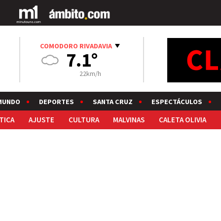
COMODORO RIVADAVIA
7.1°
22km/h
MUNDO
DEPORTES
SANTA CRUZ
ESPECTÁCULOS
TICA
AJUSTE
CULTURA
MALVINAS
CALETA OLIVIA