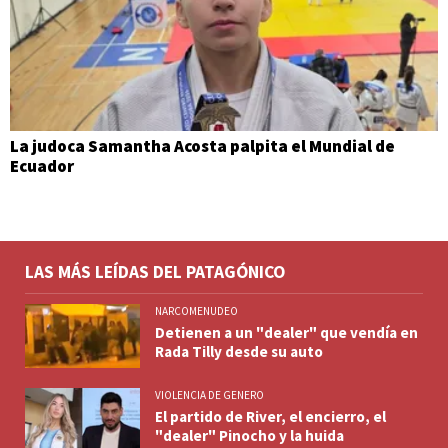
La judoca Samantha Acosta palpita el Mundial de
Ecuador
LAS MÁS LEÍDAS DEL PATAGÓNICO
NARCOMENUDEO
Detienen a un "dealer" que vendía en
Rada Tilly desde su auto
VIOLENCIA DE GENERO
El partido de River, el encierro, el
"dealer" Pinocho y la huida