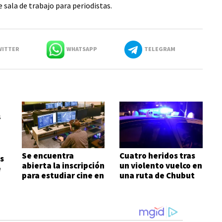
 sala de trabajo para periodistas.
ITTER
WHATSAPP
TELEGRAM
Se encuentra
Cuatro heridos tras
s
abierta la inscripción
un violento vuelco en
e
para estudiar cine en
una ruta de Chubut
Comodoro