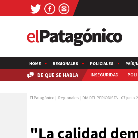
HOME
REGIONALES
POLICIALES
PAÍS/
DE QUE SE HABLA
INSEGURIDAD
POLI
El Patagónico
|
Regionales
|
DIA DEL PERIODISTA
-
07 junio 
"La calidad dem