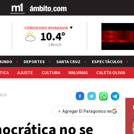
COMODORO RIVADAVIA
10.4°
24km/h
MUNDO
DEPORTES
SANTA CRUZ
ESPECTÁCULOS
TICA
AJUSTE
CULTURA
MALVINAS
CALETA OLIVIA
2019
+
Agregar El Patagonico en
ocrática no se