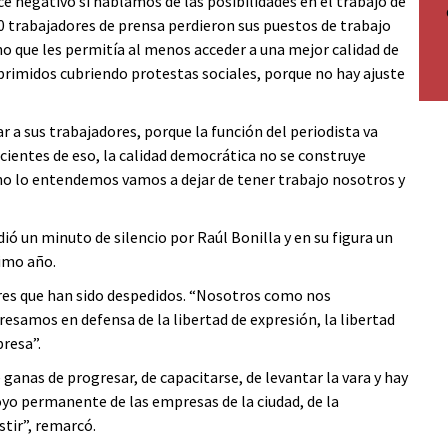
nce negativo si hablamos de las posibilidades en el trabajo de
0 trabajadores de prensa perdieron sus puestos de trabajo
o que les permitía al menos acceder a una mejor calidad de
primidos cubriendo protestas sociales, porque no hay ajuste
 a sus trabajadores, porque la función del periodista va
ientes de eso, la calidad democrática no se construye
 no lo entendemos vamos a dejar de tener trabajo nosotros y
ió un minuto de silencio por Raúl Bonilla y en su figura un
timo año.
ores que han sido despedidos. “Nosotros como nos
samos en defensa de la libertad de expresión, la libertad
resa”.
ganas de progresar, de capacitarse, de levantar la vara y hay
yo permanente de las empresas de la ciudad, de la
tir”, remarcó.