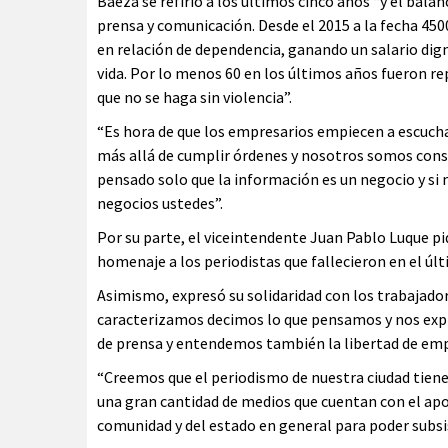
Baeza se refirió a los últimos cinco años “y el bala
prensa y comunicación. Desde el 2015 a la fecha 450
en relación de dependencia, ganando un salario dign
vida. Por lo menos 60 en los últimos años fueron re
que no se haga sin violencia”.
“Es hora de que los empresarios empiecen a escuchar
más allá de cumplir órdenes y nosotros somos consc
pensado solo que la información es un negocio y si
negocios ustedes”.
Por su parte, el viceintendente Juan Pablo Luque pid
homenaje a los periodistas que fallecieron en el úl
Asimismo, expresó su solidaridad con los trabajad
caracterizamos decimos lo que pensamos y nos expre
de prensa y entendemos también la libertad de emp
“Creemos que el periodismo de nuestra ciudad tiene 
una gran cantidad de medios que cuentan con el apo
comunidad y del estado en general para poder subsis