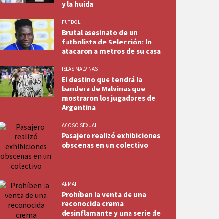
y la huida
FUTBOL
Brutal asesinato de un
futbolista de Selección: lo
atacaron a metros de su casa
ISLAS MALVINAS
El destino que tendrá la
bandera de Malvinas que
mostraron los jugadores de
Argentina
ACOSO SEXUAL
Pasajero realizó exhibiciones
obscenas en un colectivo
ANMAT
Prohíben la venta de una
reconocida crema
desinflamante y una serie de