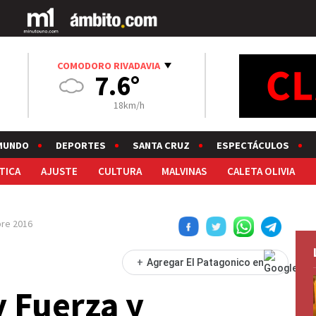
COMODORO RIVADAVIA
7.6°
18km/h
MUNDO
DEPORTES
SANTA CRUZ
ESPECTÁCULOS
TICA
AJUSTE
CULTURA
MALVINAS
CALETA OLIVIA
re 2016
+
Agregar El Patagonico en
y Fuerza y