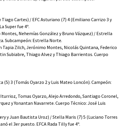
y Tiago Cartes) / EFC Asturiano (7) 4 (Emiliano Carrizo 3 y
La Super fue 4º.
imo Montes, Nehemías González y Bruno Vázquez) / Estrella
za. Subcampeón: Estrella Norte.
an Tapia Zilch, Jerónimo Montes, Nicolás Quintana, Federico
in Subiabre, Thiago Alvez y Thiago Barrientos. Cuerpo
rita (5) 3 (Tomás Oyarzo 2 y Luis Mateo Loncón). Campeón:
 Iturrioz, Tomas Oyarzo, Alejo Arredondo, Santiago Coronel,
árquez y Yonantan Navarrete. Cuerpo Técnico: José Luis
lery y Juan Bautista Uroz) / Stella Maris (7) 5 (Luciano Torres
anó el 3er puesto. EFCA Rada Tilly fue 4º.