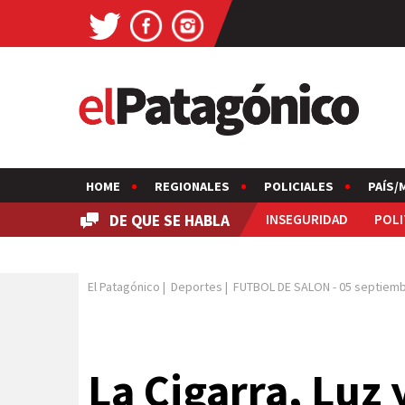
HOME
REGIONALES
POLICIALES
PAÍS/
DE QUE SE HABLA
INSEGURIDAD
POLI
El Patagónico
|
Deportes
|
FUTBOL DE SALON
-
05 septiemb
La Cigarra, Luz 