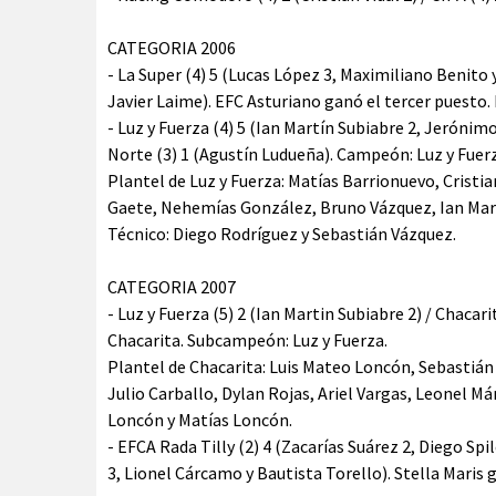
CATEGORIA 2006
- La Super (4) 5 (Lucas López 3, Maximiliano Benito 
Javier Laime). EFC Asturiano ganó el tercer puesto. 
- Luz y Fuerza (4) 5 (Ian Martín Subiabre 2, Jerón
Norte (3) 1 (Agustín Ludueña). Campeón: Luz y Fuer
Plantel de Luz y Fuerza: Matías Barrionuevo, Cristi
Gaete, Nehemías González, Bruno Vázquez, Ian Mart
Técnico: Diego Rodríguez y Sebastián Vázquez.
CATEGORIA 2007
- Luz y Fuerza (5) 2 (Ian Martin Subiabre 2) / Chaca
Chacarita. Subcampeón: Luz y Fuerza.
Plantel de Chacarita: Luis Mateo Loncón, Sebastián
Julio Carballo, Dylan Rojas, Ariel Vargas, Leonel M
Loncón y Matías Loncón.
- EFCA Rada Tilly (2) 4 (Zacarías Suárez 2, Diego Spi
3, Lionel Cárcamo y Bautista Torello). Stella Maris g