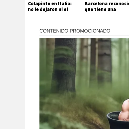
Colapinto en Italia:
Barcelona reconoci
no le dejaron ni el
que tiene una
mate
adicción que no
puede ni quiere
controlar