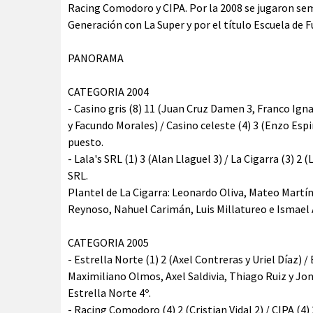
Racing Comodoro y CIPA. Por la 2008 se jugaron sem
Generación con La Super y por el título Escuela de 
PANORAMA
CATEGORIA 2004
- Casino gris (8) 11 (Juan Cruz Damen 3, Franco Ig
y Facundo Morales) / Casino celeste (4) 3 (Enzo Espin
puesto.
- Lala's SRL (1) 3 (Alan Llaguel 3) / La Cigarra (3) 
SRL.
Plantel de La Cigarra: Leonardo Oliva, Mateo Martí
Reynoso, Nahuel Carimán, Luis Millatureo e Ismael 
CATEGORIA 2005
- Estrella Norte (1) 2 (Axel Contreras y Uriel Díaz) 
Maximiliano Olmos, Axel Saldivia, Thiago Ruiz y Jon
Estrella Norte 4º.
- Racing Comodoro (4) 2 (Cristian Vidal 2) / CIPA (4