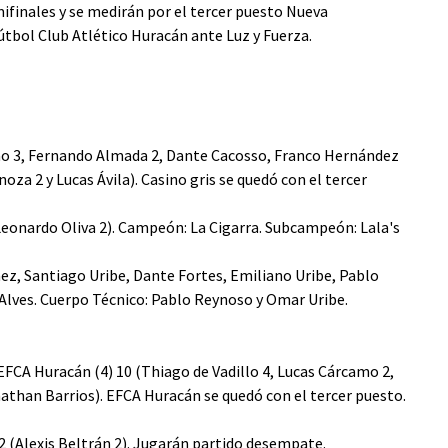
ifinales y se medirán por el tercer puesto Nueva
Fútbol Club Atlético Huracán ante Luz y Fuerza.
nao 3, Fernando Almada 2, Dante Cacosso, Franco Hernández
oza 2 y Lucas Ávila). Casino gris se quedó con el tercer
2 (Leonardo Oliva 2). Campeón: La Cigarra. Subcampeón: Lala's
nez, Santiago Uribe, Dante Fortes, Emiliano Uribe, Pablo
Alves. Cuerpo Técnico: Pablo Reynoso y Omar Uribe.
/ EFCA Huracán (4) 10 (Thiago de Vadillo 4, Lucas Cárcamo 2,
athan Barrios). EFCA Huracán se quedó con el tercer puesto.
) 2 (Alexis Beltrán 2). Jugarán partido desempate.