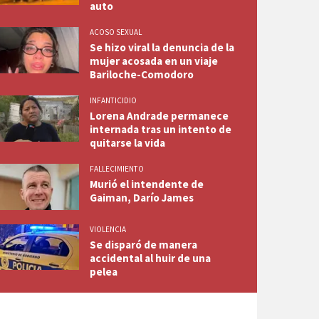
auto
ACOSO SEXUAL
Se hizo viral la denuncia de la
mujer acosada en un viaje
Bariloche-Comodoro
INFANTICIDIO
Lorena Andrade permanece
internada tras un intento de
quitarse la vida
FALLECIMIENTO
Murió el intendente de
Gaiman, Darío James
VIOLENCIA
Se disparó de manera
accidental al huir de una
pelea