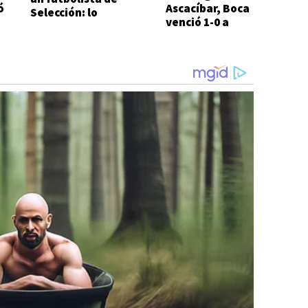
ó
Ascacíbar, Boca
Selección: lo
venció 1-0 a
atacaron a metros
Estudiantes
de su casa