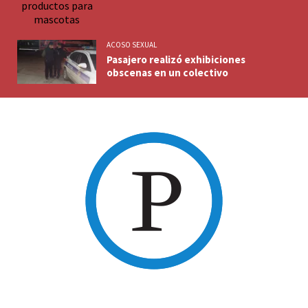
ACOSO SEXUAL
Pasajero realizó exhibiciones
obscenas en un colectivo