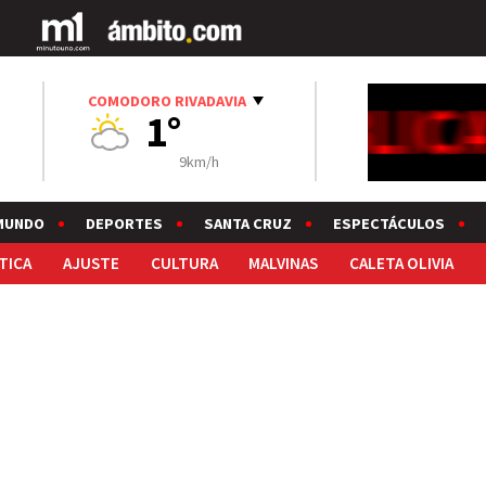
COMODORO RIVADAVIA
1°
9km/h
MUNDO
DEPORTES
SANTA CRUZ
ESPECTÁCULOS
TICA
AJUSTE
CULTURA
MALVINAS
CALETA OLIVIA