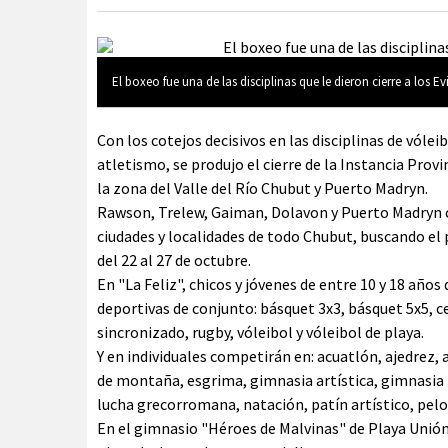
El boxeo fue una de las disciplinas que le dieron cierre a los Ev
Con los cotejos decisivos en las disciplinas de vólei
atletismo, se produjo el cierre de la Instancia Provi
la zona del Valle del Río Chubut y Puerto Madryn.
Rawson, Trelew, Gaiman, Dolavon y Puerto Madryn c
ciudades y localidades de todo Chubut, buscando el 
del 22 al 27 de octubre.
En "La Feliz", chicos y jóvenes de entre 10 y 18 años
deportivas de conjunto: básquet 3x3, básquet 5x5, ce
sincronizado, rugby, vóleibol y vóleibol de playa.
Y en individuales competirán en: acuatlón, ajedrez,
de montaña, esgrima, gimnasia artística, gimnasia r
lucha grecorromana, natación, patín artístico, pel
En el gimnasio "Héroes de Malvinas" de Playa Unión