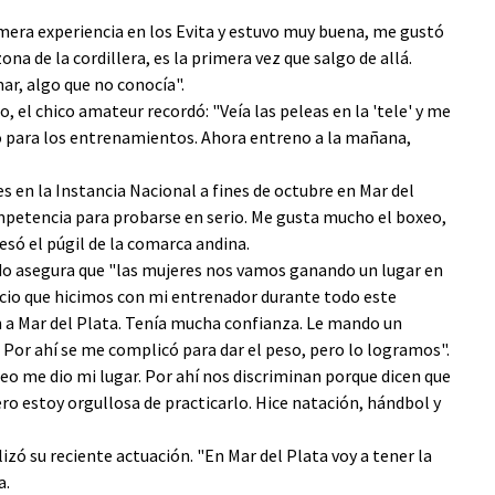
imera experiencia en los Evita y estuvo muy buena, me gustó
ona de la cordillera, es la primera vez que salgo de allá.
ar, algo que no conocía".
o, el chico amateur recordó: "Veía las peleas en la 'tele' y me
o para los entrenamientos. Ahora entreno a la mañana,
 en la Instancia Nacional a fines de octubre en Mar del
mpetencia para probarse en serio. Me gusta mucho el boxeo,
esó el púgil de la comarca andina.
do asegura que "las mujeres nos vamos ganando un lugar en
icio que hicimos con mi entrenador durante todo este
ón a Mar del Plata. Tenía mucha confianza. Le mando un
Por ahí se me complicó para dar el peso, pero lo logramos".
xeo me dio mi lugar. Por ahí nos discriminan porque dicen que
 estoy orgullosa de practicarlo. Hice natación, hándbol y
zó su reciente actuación. "En Mar del Plata voy a tener la
a.