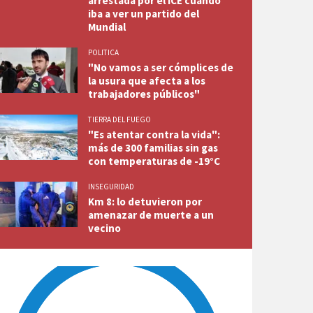
arrestada por el ICE cuando
iba a ver un partido del
Mundial
POLITICA
"No vamos a ser cómplices de
la usura que afecta a los
trabajadores públicos"
TIERRA DEL FUEGO
"Es atentar contra la vida":
más de 300 familias sin gas
con temperaturas de -19°C
INSEGURIDAD
Km 8: lo detuvieron por
amenazar de muerte a un
vecino