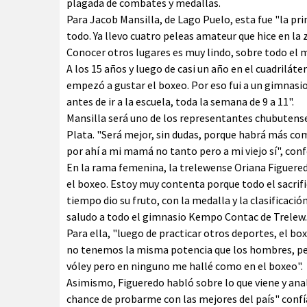
plagada de combates y medallas.
Para Jacob Mansilla, de Lago Puelo, esta fue "la pr
todo. Ya llevo cuatro peleas amateur que hice en la z
Conocer otros lugares es muy lindo, sobre todo el m
A los 15 años y luego de casi un año en el cuadriláter
empezó a gustar el boxeo. Por eso fui a un gimnasi
antes de ir a la escuela, toda la semana de 9 a 11".
Mansilla será uno de los representantes chubutenses
Plata. "Será mejor, sin dudas, porque habrá más co
por ahí a mi mamá no tanto pero a mi viejo sí", conf
En la rama femenina, la trelewense Oriana Figuere
el boxeo. Estoy muy contenta porque todo el sacrif
tiempo dio su fruto, con la medalla y la clasificaci
saludo a todo el gimnasio Kempo Contac de Trelew. 
Para ella, "luego de practicar otros deportes, el bo
no tenemos la misma potencia que los hombres, pero
vóley pero en ninguno me hallé como en el boxeo".
Asimismo, Figueredo habló sobre lo que viene y anali
chance de probarme con las mejores del país" confí