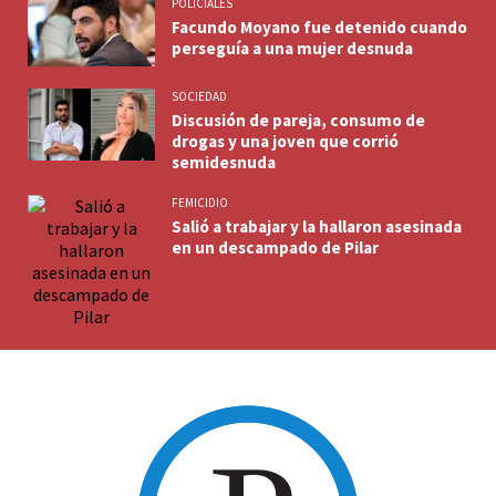
POLICIALES
Facundo Moyano fue detenido cuando
perseguía a una mujer desnuda
SOCIEDAD
Discusión de pareja, consumo de
drogas y una joven que corrió
semidesnuda
FEMICIDIO
Salió a trabajar y la hallaron asesinada
en un descampado de Pilar