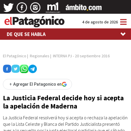
Tog
4 de agosto de 2026
nav
DE QUE SE HABLA
El Patagónico
|
Regionales
|
INTERNA PJ
-
20 septiembre 2016
+
Agregar El Patagonico en
La Justicia Federal decide hoy si acepta
la apelación de Maderna
La Justicia Federal resolverá hoy si acepta o rechaza la apelación
que la Lista Celeste y Blanca del Partido Justicialista presentó
ayer a lo resuelto por la junta electoral partidaria que el sábado