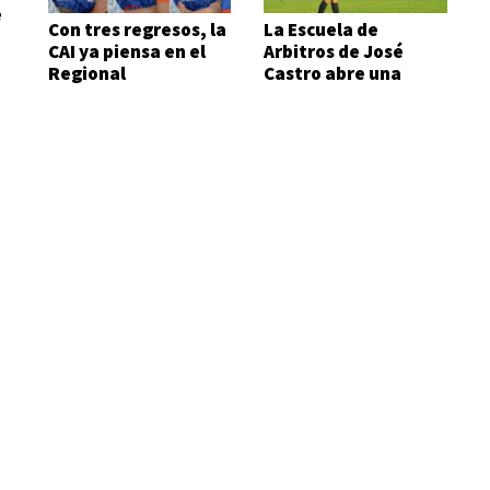
e
Con tres regresos, la
La Escuela de
CAI ya piensa en el
Arbitros de José
Regional
Castro abre una
nueva sede en zona
sur