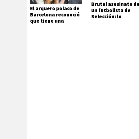
Brutal asesinato d
El arquero polaco de
un futbolista de
Barcelona reconoció
Selección: lo
que tiene una
atacaron a metros
adicción que no
de su casa
puede ni quiere
controlar