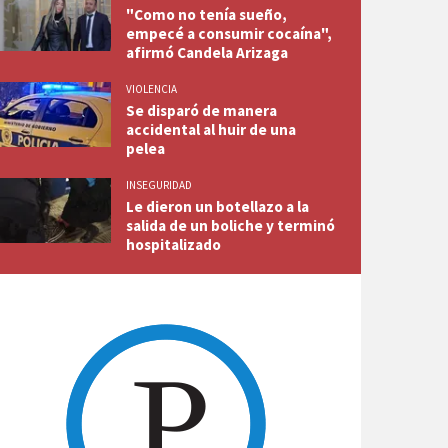
"Como no tenía sueño,
empecé a consumir cocaína",
afirmó Candela Arizaga
VIOLENCIA
Se disparó de manera
accidental al huir de una
pelea
INSEGURIDAD
Le dieron un botellazo a la
salida de un boliche y terminó
hospitalizado