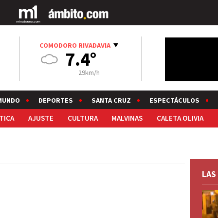
COMODORO RIVADAVIA
7.4°
29km/h
MUNDO
DEPORTES
SANTA CRUZ
ESPECTÁCULOS
TICA
AJUSTE
CULTURA
MALVINAS
CALETA OLIVIA
LAS