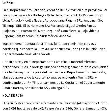
La Rioja.
En el Departamento Chilecito, corazón de la vitivinicultura provincial, el
circuito incluye a las Bodegas Valle de la Puerta SA; La Riojana Coop.
Ltda; Alfredo Nicolás Nader; Agropecuaria Riojana SRL; Anguinan SA;
Tilimuqui SRL; Elias Hermano SA; Fernando Miguel Crede; Fincas
Riojanas SA; Puesto del Marquez; José González; La Rioja Vitícola
Sapem; Sant Pancras SA; Sudamérica Vinos SA.
Tras atravesar Cuesta de Miranda, fastuoso camino de curvas y
cornisas que recorre la Ruta 40, se encuentra Bodega Villa Unión, en el
Departamento Gral Felipe Varela.
Por su parte y en el Departamento Famatina, Emprendimientos
Argentinos SA es la bodega ubicada estratégicamente en la comunidad
de Chañarmuyo, a los pies del Paimán. En el Departamento Sanagasta,
ubicado al norte de la capital riojana, se encuentra Minniti SRL, y
continuando por RN 75 -por caminos de La Costa- en el Departamento
Castro Barros, San Huberto SA y Aminga SRL.
HOJA DE RUTA
El circuito alcanza los departamentos de Chilecito (el mayor productor,
con 6.091 hectáreas de vid), Felipe Varela (636), General Lamadrid (63),