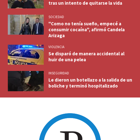
tras un intento de quitarse la vida
SOCIEDAD
"Como no tenía sueño, empecé a
consumir cocaína", afirmó Candela
Arizaga
VIOLENCIA
Se disparó de manera accidental al
huir de una pelea
INSEGURIDAD
Le dieron un botellazo a la salida de un
boliche y terminó hospitalizado