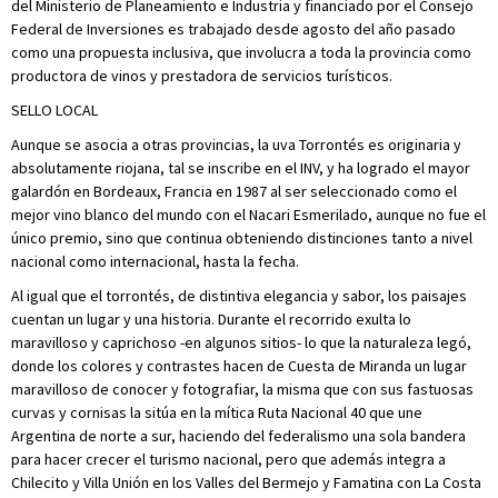
del Ministerio de Planeamiento e Industria y financiado por el Consejo
Federal de Inversiones es trabajado desde agosto del año pasado
como una propuesta inclusiva, que involucra a toda la provincia como
productora de vinos y prestadora de servicios turísticos.
SELLO LOCAL
Aunque se asocia a otras provincias, la uva Torrontés es originaria y
absolutamente riojana, tal se inscribe en el INV, y ha logrado el mayor
galardón en Bordeaux, Francia en 1987 al ser seleccionado como el
mejor vino blanco del mundo con el Nacari Esmerilado, aunque no fue el
único premio, sino que continua obteniendo distinciones tanto a nivel
nacional como internacional, hasta la fecha.
Al igual que el torrontés, de distintiva elegancia y sabor, los paisajes
cuentan un lugar y una historia. Durante el recorrido exulta lo
maravilloso y caprichoso -en algunos sitios- lo que la naturaleza legó,
donde los colores y contrastes hacen de Cuesta de Miranda un lugar
maravilloso de conocer y fotografiar, la misma que con sus fastuosas
curvas y cornisas la sitúa en la mítica Ruta Nacional 40 que une
Argentina de norte a sur, haciendo del federalismo una sola bandera
para hacer crecer el turismo nacional, pero que además integra a
Chilecito y Villa Unión en los Valles del Bermejo y Famatina con La Costa