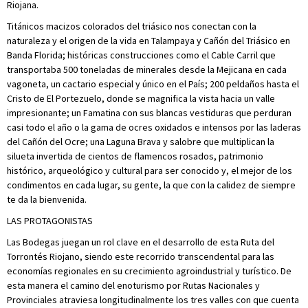
Riojana.
Titánicos macizos colorados del triásico nos conectan con la
naturaleza y el origen de la vida en Talampaya y Cañón del Triásico en
Banda Florida; históricas construcciones como el Cable Carril que
transportaba 500 toneladas de minerales desde la Mejicana en cada
vagoneta, un cactario especial y único en el País; 200 peldaños hasta el
Cristo de El Portezuelo, donde se magnifica la vista hacia un valle
impresionante; un Famatina con sus blancas vestiduras que perduran
casi todo el año o la gama de ocres oxidados e intensos por las laderas
del Cañón del Ocre; una Laguna Brava y salobre que multiplican la
silueta invertida de cientos de flamencos rosados, patrimonio
histórico, arqueológico y cultural para ser conocido y, el mejor de los
condimentos en cada lugar, su gente, la que con la calidez de siempre
te da la bienvenida.
LAS PROTAGONISTAS
Las Bodegas juegan un rol clave en el desarrollo de esta Ruta del
Torrontés Riojano, siendo este recorrido transcendental para las
economías regionales en su crecimiento agroindustrial y turístico. De
esta manera el camino del enoturismo por Rutas Nacionales y
Provinciales atraviesa longitudinalmente los tres valles con que cuenta