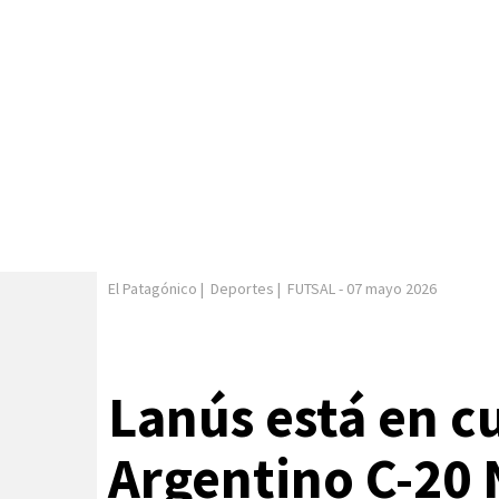
El Patagónico
|
Deportes
|
FUTSAL
-
07 mayo 2026
Lanús está en cu
Argentino C-20 