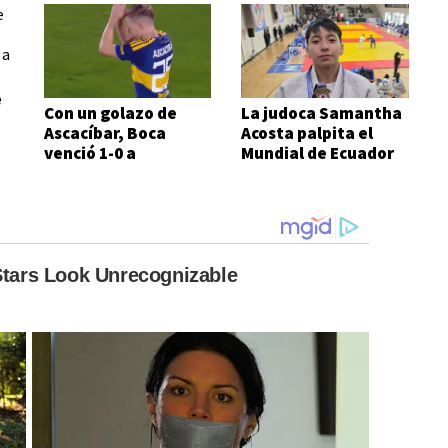
e
Con un golazo de
La judoca Samantha
Ascacíbar, Boca
Acosta palpita el
venció 1-0 a
Mundial de Ecuador
Estudiantes