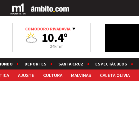
COMODORO RIVADAVIA
10.4°
24km/h
MUNDO
DEPORTES
SANTA CRUZ
ESPECTÁCULOS
TICA
AJUSTE
CULTURA
MALVINAS
CALETA OLIVIA