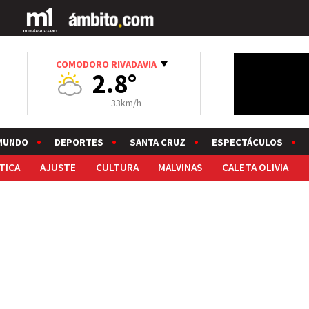
COMODORO RIVADAVIA
2.8°
33km/h
MUNDO
DEPORTES
SANTA CRUZ
ESPECTÁCULOS
TICA
AJUSTE
CULTURA
MALVINAS
CALETA OLIVIA