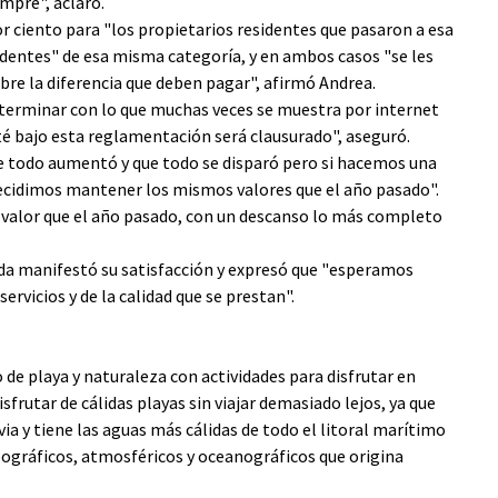
mpre", aclaró.
or ciento para "los propietarios residentes que pasaron a esa
sidentes" de esa misma categoría, y en ambos casos "se les
obre la diferencia que deben pagar", afirmó Andrea.
 terminar con lo que muchas veces se muestra por internet
sté bajo esta reglamentación será clausurado", aseguró.
 todo aumentó y que todo se disparó pero si hacemos una
ecidimos mantener los mismos valores que el año pasado".
o valor que el año pasado, con un descanso lo más completo
jeda manifestó su satisfacción y expresó que "esperamos
ervicios y de la calidad que se prestan".
o de playa y naturaleza con actividades para disfrutar en
isfrutar de cálidas playas sin viajar demasiado lejos, ya que
a y tiene las aguas más cálidas de todo el litoral marítimo
ográficos, atmosféricos y oceanográficos que origina