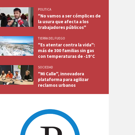
POLITICA
"No vamos a ser cómplices de
la usura que afecta a los
trabajadores públicos"
TIERRA DEL FUEGO
"Es atentar contra la vida":
más de 300 familias sin gas
con temperaturas de -19°C
SOCIEDAD
"Mi Calle", innovadora
plataforma para agilizar
reclamos urbanos