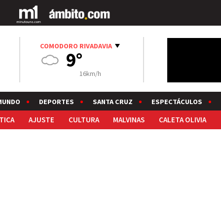
COMODORO RIVADAVIA
9°
16km/h
MUNDO
DEPORTES
SANTA CRUZ
ESPECTÁCULOS
TICA
AJUSTE
CULTURA
MALVINAS
CALETA OLIVIA