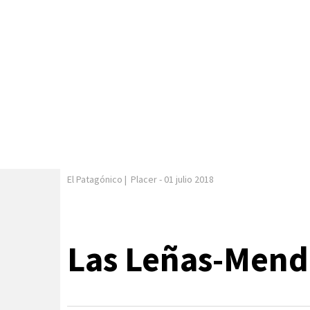
El Patagónico
|
Placer
-
01 julio 2018
Las Leñas-Mend