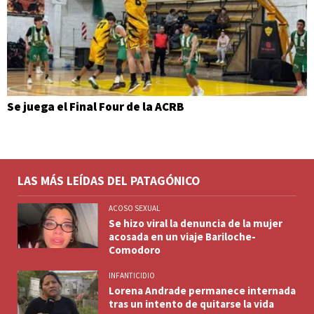
Se juega el Final Four de la ACRB
LAS MÁS LEÍDAS DEL PATAGÓNICO
ACOSO SEXUAL
Se hizo viral la denuncia de la mujer
acosada en un viaje Bariloche-
Comodoro
INFANTICIDIO
Lorena Andrade permanece internada
tras un intento de quitarse la vida