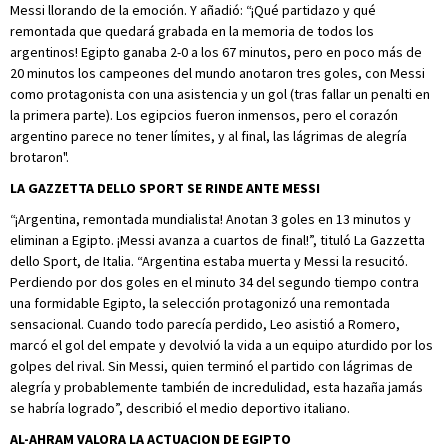
Messi llorando de la emoción. Y añadió: “¡Qué partidazo y qué
remontada que quedará grabada en la memoria de todos los
argentinos! Egipto ganaba 2-0 a los 67 minutos, pero en poco más de
20 minutos los campeones del mundo anotaron tres goles, con Messi
como protagonista con una asistencia y un gol (tras fallar un penalti en
la primera parte). Los egipcios fueron inmensos, pero el corazón
argentino parece no tener límites, y al final, las lágrimas de alegría
brotaron".
LA GAZZETTA DELLO SPORT SE RINDE ANTE MESSI
“¡Argentina, remontada mundialista! Anotan 3 goles en 13 minutos y
eliminan a Egipto. ¡Messi avanza a cuartos de final!”, tituló La Gazzetta
dello Sport, de Italia. “Argentina estaba muerta y Messi la resucitó.
Perdiendo por dos goles en el minuto 34 del segundo tiempo contra
una formidable Egipto, la selección protagonizó una remontada
sensacional. Cuando todo parecía perdido, Leo asistió a Romero,
marcó el gol del empate y devolvió la vida a un equipo aturdido por los
golpes del rival. Sin Messi, quien terminó el partido con lágrimas de
alegría y probablemente también de incredulidad, esta hazaña jamás
se habría logrado”, describió el medio deportivo italiano.
AL-AHRAM VALORA LA ACTUACION DE EGIPTO