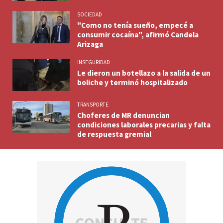
SOCIEDAD
"Como no tenía sueño, empecé a
consumir cocaína", afirmó Candela
Arizaga
INSEGURIDAD
Le dieron un botellazo a la salida de un
boliche y terminó hospitalizado
TRANSPORTE
Choferes de MR denuncian
condiciones laborales precarias y falta
de respuesta gremial