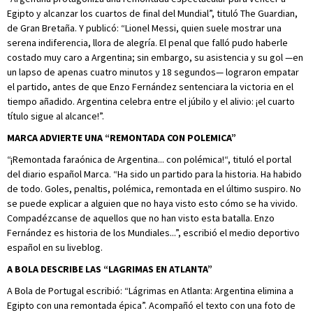
Egipto y alcanzar los cuartos de final del Mundial”, tituló The Guardian,
de Gran Bretaña. Y publicó: “Lionel Messi, quien suele mostrar una
serena indiferencia, llora de alegría. El penal que falló pudo haberle
costado muy caro a Argentina; sin embargo, su asistencia y su gol —en
un lapso de apenas cuatro minutos y 18 segundos— lograron empatar
el partido, antes de que Enzo Fernández sentenciara la victoria en el
tiempo añadido. Argentina celebra entre el júbilo y el alivio: ¡el cuarto
título sigue al alcance!”.
MARCA ADVIERTE UNA “REMONTADA CON POLEMICA”
“¡Remontada faraónica de Argentina... con polémica!“, tituló el portal
del diario español Marca. “Ha sido un partido para la historia. Ha habido
de todo. Goles, penaltis, polémica, remontada en el último suspiro. No
se puede explicar a alguien que no haya visto esto cómo se ha vivido.
Compadézcanse de aquellos que no han visto esta batalla. Enzo
Fernández es historia de los Mundiales...”, escribió el medio deportivo
español en su liveblog.
A BOLA DESCRIBE LAS
“LAGRIMAS EN ATLANTA”
A Bola de Portugal escribió: “Lágrimas en Atlanta: Argentina elimina a
Egipto con una remontada épica”. Acompañó el texto con una foto de