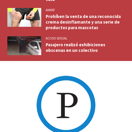
ANMAT
Prohíben la venta de una reconocida
crema desinflamante y una serie de
productos para mascotas
ACOSO SEXUAL
Pasajero realizó exhibiciones
obscenas en un colectivo