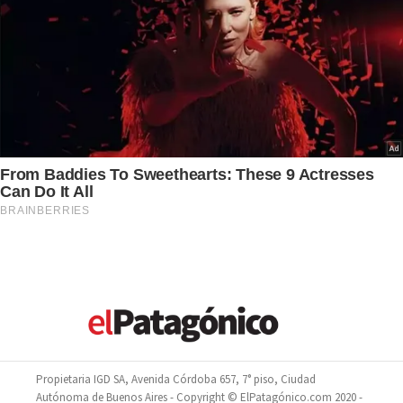
Propietaria IGD SA, Avenida Córdoba 657, 7° piso, Ciudad
Autónoma de Buenos Aires - Copyright © ElPatagónico.com 2020 -